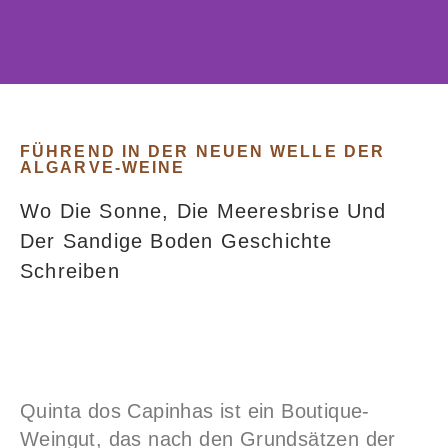
Eine Oase Für
Weinliebhaber An Der
FÜHREND IN DER NEUEN WELLE DER
ALGARVE-WEINE
Algarve
Wo Die Sonne, Die Meeresbrise Und
Der Sandige Boden Geschichte
Über unser Weingut
Schreiben
Quinta dos Capinhas ist ein Boutique-
Weingut, das nach den Grundsätzen der