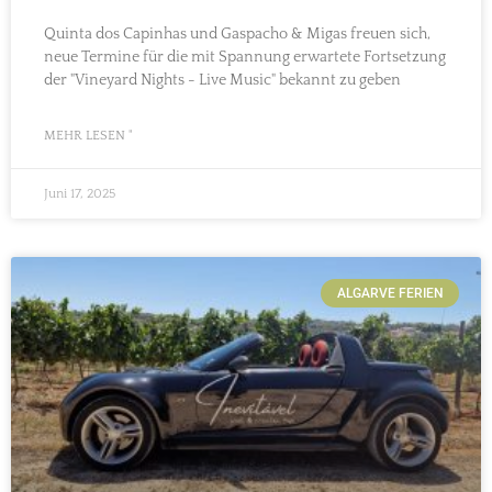
Quinta dos Capinhas und Gaspacho & Migas freuen sich,
neue Termine für die mit Spannung erwartete Fortsetzung
der "Vineyard Nights - Live Music" bekannt zu geben
MEHR LESEN "
Juni 17, 2025
ALGARVE FERIEN