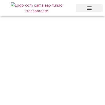
3 Sitzungen von Luna
Sonata von Inevitável:
Ein Wein-Club-
Erlebnis