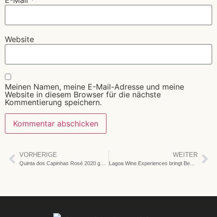
E-Mail
*
Website
Meinen Namen, meine E-Mail-Adresse und meine
Website in diesem Browser für die nächste
Kommentierung speichern.
VORHERIGE
WEITER
Quinta dos Capinhas Rosé 2020 gewinnt Goldmedaille beim Weinwettbewerb der Algarve
Lagoa Wine Experiences bringt Besucher und Kunst zur Quinta dos Capinhas