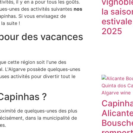
vignoble
vités, il y en a pour tous les goûts.
ques-unes des activités suivantes
nos
la saiso
apinhas. Si vous envisagez de
estivale
a suite !
2025
l pour des vacances
que cette région soit l'une des
gal. L'Algarve possède quelques-unes
es activités pour divertir tout le
 Capinhas ?
Capinh
roximité de quelques-unes des plus
Alicant
récisément, dans la municipalité de
Bousch
es.
remport