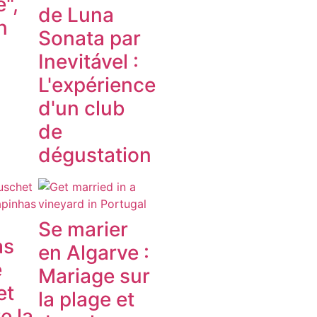
",
de Luna
n
Sonata par
Inevitável :
L'expérience
d'un club
de
dégustation
Se marier
as
en Algarve :
e
Mariage sur
et
la plage et
e la