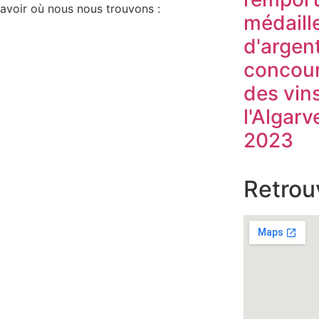
savoir où nous nous trouvons :
médaill
d'argen
concou
des vin
l'Algarv
2023
Retrou