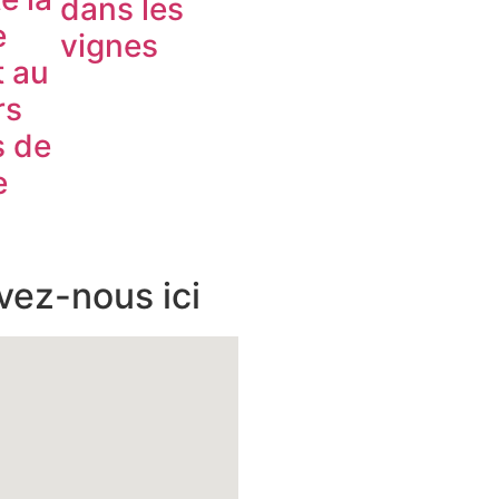
dans les
e
vignes
t au
rs
s de
e
vez-nous ici