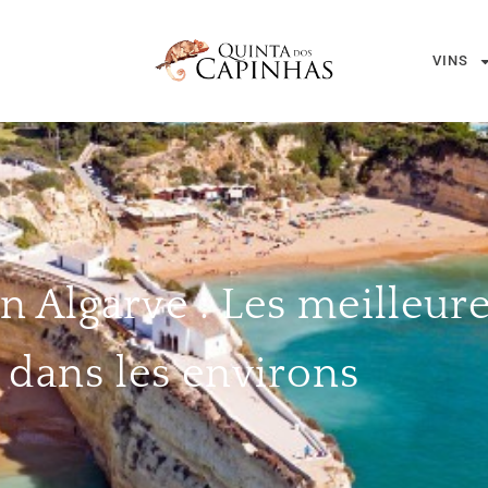
VINS
n Algarve : Les meilleur
e dans les environs