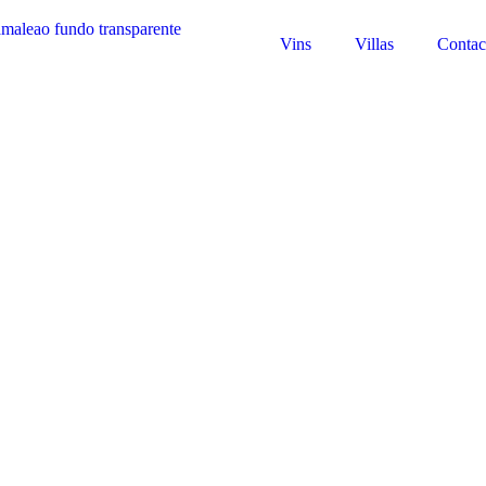
Vins
Villas
Contac
tamento – Vin
Branco 20
liquoreux
16.50
€
98.00
€
Plus de détails
tails