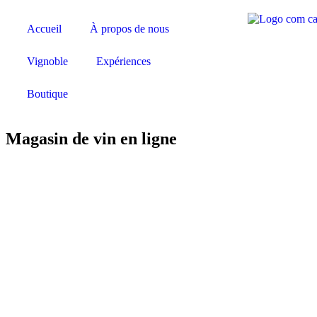
Accueil
À propos de nous
Vignoble
Expériences
Boutique
Magasin de vin en ligne
Vendanges Tardives
Tes
2024
17.50
€
Plus de détails
Plus de dé