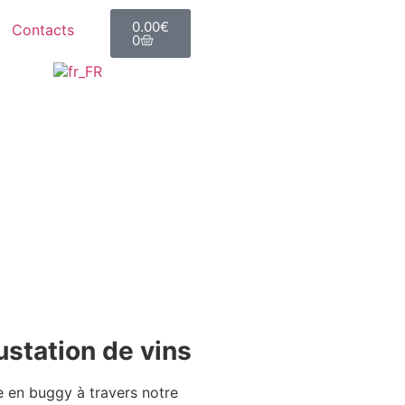
0.00
€
Contacts
0
ustation de vins
 en buggy à travers notre