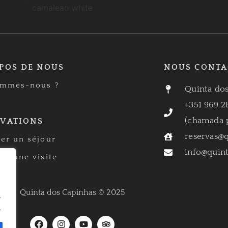
POS DE NOUS
NOUS CONTA
ommes-nous ?
Quinta dos
+351 969 2
(chamada p
RVATIONS
reservas@
er un séjour
info@quin
er une visite
Quinta dos Capinhas © 2025
.
.