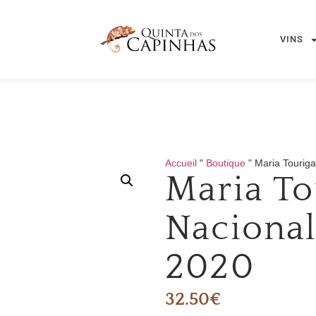
VINS
Accueil
"
Boutique
"
Maria Tourig
Maria To
Nacional
2020
32.50
€