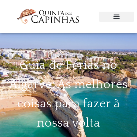
Guia de Férias no
Algarve: As melhores
coisas para fazer à
nossa volta