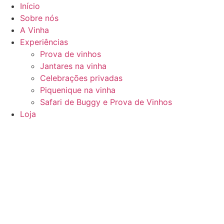
Pular
Início
para
Sobre nós
o
A Vinha
conteúdo
Experiências
Prova de vinhos
Jantares na vinha
Celebrações privadas
Piquenique na vinha
Safari de Buggy e Prova de Vinhos
Loja