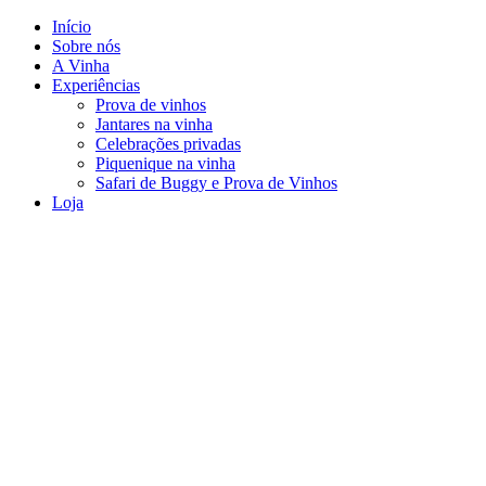
Pular
Início
para
Sobre nós
o
A Vinha
conteúdo
Experiências
Prova de vinhos
Jantares na vinha
Celebrações privadas
Piquenique na vinha
Safari de Buggy e Prova de Vinhos
Loja