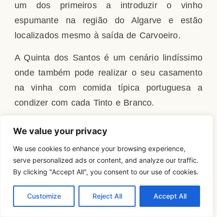
um dos primeiros a introduzir o vinho
espumante na região do Algarve e estão
localizados mesmo à saída de Carvoeiro.
A Quinta dos Santos é um cenário lindíssimo
onde também pode realizar o seu casamento
na vinha com comida típica portuguesa a
condizer com cada Tinto e Branco.
Detalhes da Quinta dos Santos
We value your privacy
Localização: Lagoa (centro-oeste
We use cookies to enhance your browsing experience,
serve personalized ads or content, and analyze our traffic.
algarvio);
By clicking "Accept All", you consent to our use of cookies.
Vinhos: Branco e Tinto;
Criação: 2016;
Customize
Reject All
Accept All
Dimensão: 8 hectares (3 de vinha);