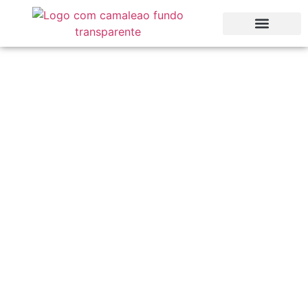
As 10 melhores vinhas
do Algarve que tem de
visitar