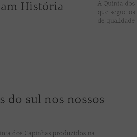
Sobre a nossa vinha
A Quinta dos
iam História
que segue os
de qualidade 
s do sul nos nossos
inta dos Capinhas produzidos na