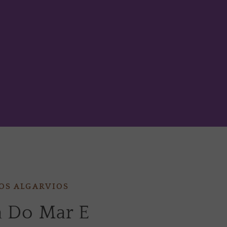
Os Amantes Do Vinho
Algarve
OS ALGARVIOS
a Do Mar E