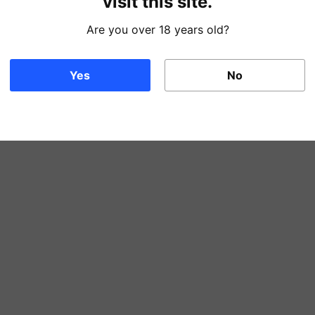
visit this site.
inuar o legado dos
passado
Are you over 18 years old?
Yes
No