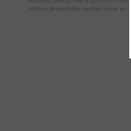
A nossa família tem a honra de cont
vinhos produzidos nestas terras no 